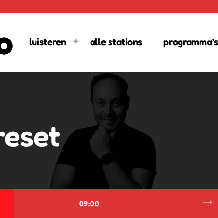
luisteren
alle stations
programma’s
reset
trending_flat
09:00