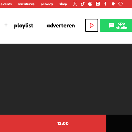
events
vacatures
privacy
shop
app
play_arrow
playlist
adverteren
textsms
studio
12:00