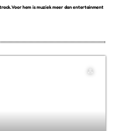
dtrack. Voor hem is muziek meer dan entertainment
person_outline