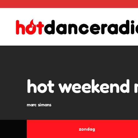
hot weekend 
marc simons
zondag