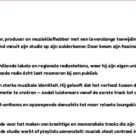
r, producer en muziekliefhebber met een levenslange toewijdin
tzond vanuit zijn studio op zijn zolderkamer. Daar kwam zijn fasc
illende lokale en regionale radiostations, waar hij zijn eigen un
ede radio écht laat resoneren bij een publiek.
 sterke muzikale identiteit. Hij gelooft dat het verhaal tussen 
otie te creëren — zodat luisteraars vanaf de eerste track tot d
M-anthems en opzwepende dancehits tot meer relaxte loungeklan
fde voor het maken van krachtige en memorabele tracks die zijn
 de studio werkt of playlists samenstelt: muziek staat centraal in