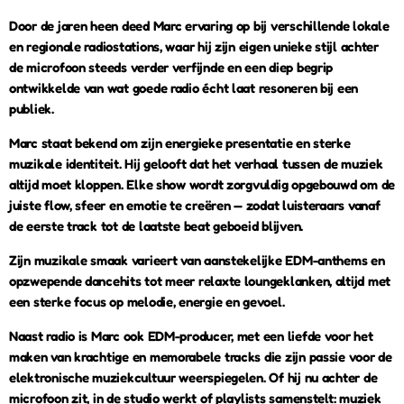
Door de jaren heen deed Marc ervaring op bij verschillende lokale
en regionale radiostations, waar hij zijn eigen unieke stijl achter
de microfoon steeds verder verfijnde en een diep begrip
ontwikkelde van wat goede radio écht laat resoneren bij een
publiek.
Marc staat bekend om zijn energieke presentatie en sterke
muzikale identiteit. Hij gelooft dat het verhaal tussen de muziek
altijd moet kloppen. Elke show wordt zorgvuldig opgebouwd om de
juiste flow, sfeer en emotie te creëren — zodat luisteraars vanaf
de eerste track tot de laatste beat geboeid blijven.
Zijn muzikale smaak varieert van aanstekelijke EDM-anthems en
opzwepende dancehits tot meer relaxte loungeklanken, altijd met
een sterke focus op melodie, energie en gevoel.
Naast radio is Marc ook EDM-producer, met een liefde voor het
maken van krachtige en memorabele tracks die zijn passie voor de
elektronische muziekcultuur weerspiegelen. Of hij nu achter de
microfoon zit, in de studio werkt of playlists samenstelt: muziek