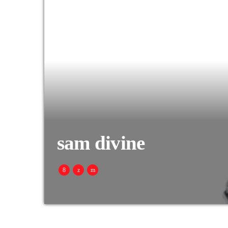
sam divine
Sam Divine komt uit Weston-super-Mare in Engeland en
soulful house na een onverwachte liveoptreden, en we
Defected‑streetteam toe tot Defected Records. Vanaf 