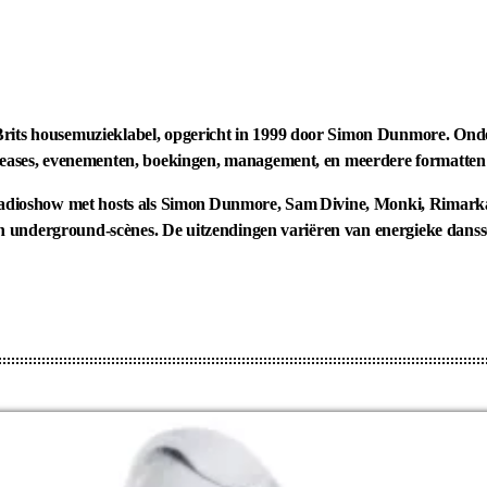
Brits housemuzieklabel, opgericht in 1999 door Simon Dunmore. Ond
eleases, evenementen, boekingen, management, en meerdere format­ten
 radioshow met hosts als Simon Dunmore, Sam Divine, Monki, Rimarka
o en underground‑scènes. De uitzendingen variëren van energieke danss