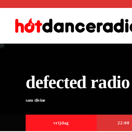
defected radio
sam divine
vrijdag
22:00