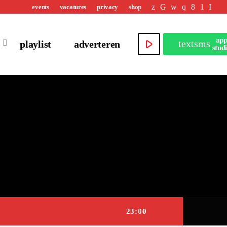
events
vacatures
privacy
shop
ap
play_arrow
textsms
playlist
adverteren
stud
23:00