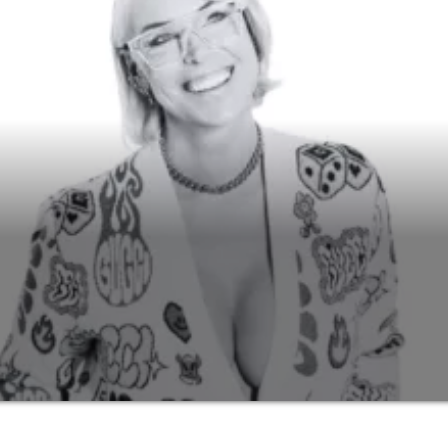
 begon haar carrière als jonge dj in haar tienerjaren. Oorspronkelijk 
rkte vervolgens in platenzaken zoals Chemical Records en Oatmeal Reco
2009 volgden belangrijke Ibiza‑residencies bij legendarische clubs al