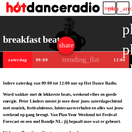
play_arr
menu
p
breakfast beats
p
share
email
trending_flat
zaterdag
09:00
12:00
p
Iedere zaterdag van 09:00 tot 12:00 uur op Hot Dance Radio.
Word wakker met de lekkerste beats, weekend vibes en goede
energie. Peter Linders neemt je mee door jouw zaterdagochtend
met muziek, festivalnieuws, luisteraarsverhalen en alles wat jouw
weekend op gang brengt. Van Plan Your Weekend tot Festival
Forecast en een snel Rondje NL: jij bepaalt mee wat er gebeurt.