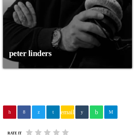
peter linders
email
RATE IT