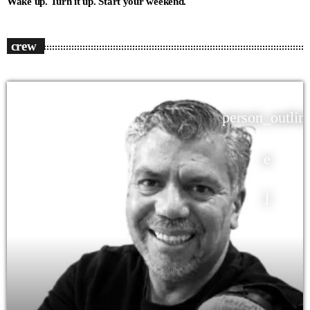
Wake up. Turn it up. Start your weekend.
crew
person_outlin