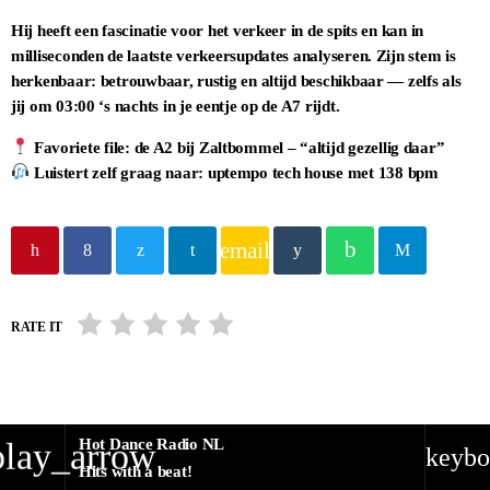
Hij heeft een fascinatie voor het verkeer in de spits en kan in
milliseconden de laatste verkeersupdates analyseren. Zijn stem is
herkenbaar: betrouwbaar, rustig en altijd beschikbaar — zelfs als
jij om 03:00 ‘s nachts in je eentje op de A7 rijdt.
Favoriete file: de A2 bij Zaltbommel – “altijd gezellig daar”
Luistert zelf graag naar: uptempo tech house met 138 bpm
email
RATE IT
Hot Dance Radio NL
play_arrow
keybo
Hits with a beat!