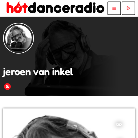
play_arrow
menu
jeroen van inkel
insert_link