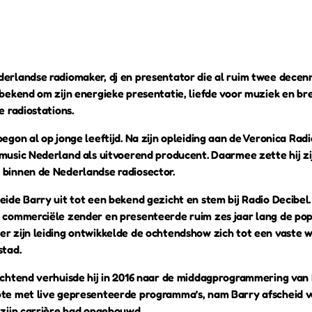
erlandse radiomaker, dj en presentator die al ruim twee decenni
 bekend om zijn energieke presentatie, liefde voor muziek en br
e radiostations.
begon al op jonge leeftijd. Na zijn opleiding aan de Veronica Radi
music Nederland⁠ als uitvoerend producent. Daarmee zette hij zi
 binnen de Nederlandse radiosector.
eide Barry uit tot een bekend gezicht en stem bij Radio Decibel⁠. 
e commerciële zender en presenteerde ruim zes jaar lang de po
er zijn leiding ontwikkelde de ochtendshow zich tot een vaste 
stad.
 ochtend verhuisde hij in 2016 naar de middagprogrammering van 
pte met live gepresenteerde programma’s, nam Barry afscheid v
 zijn carrière had opgebouwd.